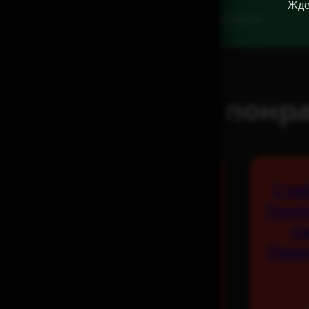
Жде
при заказе от 2500₽ при доставке и самовыозе
Вам это точно понра
Утиная Грудка С
Сте
Ягодным Соусом И
Томл
Кремом Из
К
Сельдерея
Пря