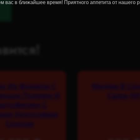
м вас в ближайшее время! Приятного аппетита от нашего р
вится!
йк Из Форели С
Мидии В Соу
еным Пореем И
Сыра (М
артофелем С
ным Кокосовым
Соусом