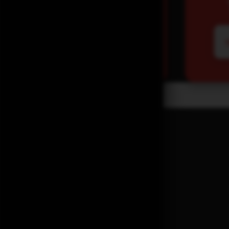
960
₽
ЧИТАТЬ ДАЛЕЕ
АДРЕС РЕСТОРАНА
Санкт-Петербург
Московский пр., 192-194
Email
dostavka17@bfrest.ru
8 (931) 969-01-05