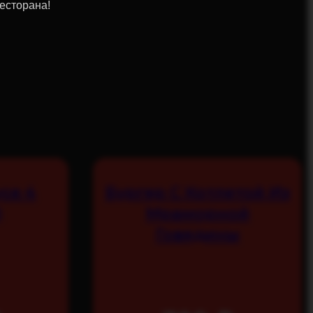
есторана!
се 4
Бургер С Котлетой Из
)
Мраморной
Говядины