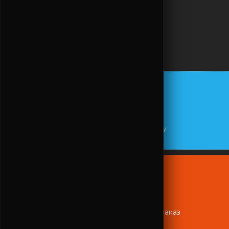
В КОРЗИНУ
БЫСТРО ДОСТАВИМ
заказ лучшими агрегаторами по адресу
ЗАБЕРИТЕ САМИ
из ресторана и получите -15% на весь заказ