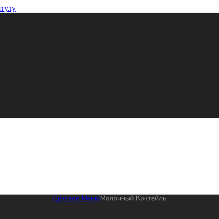
итулу
Детское Меню
Молочный Коктейль