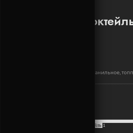
Молочный коктейл
Детское меню
185
г
Состав
: молоко, мороженое ванильное, топ
490
₽
Количество товара Молочный коктейль