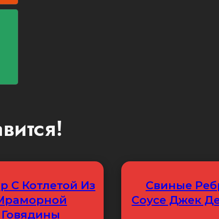
вится!
р С Котлетой Из
Свиные Реб
Мраморной
Соусе Джек Д
Говядины