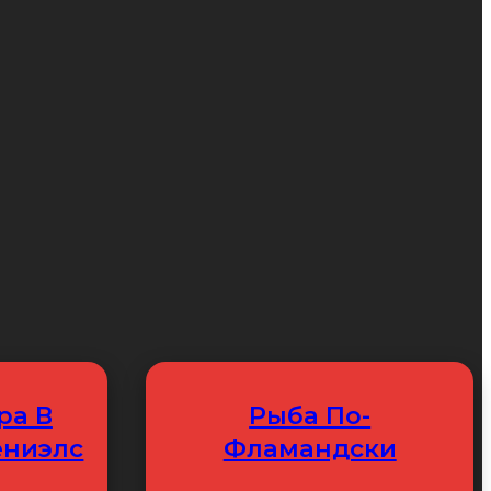
ра В
Рыба По-
ениэлс
Фламандски