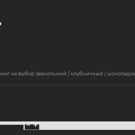
ь
пинг на выбор (ванильный / клубничный / шоколадны