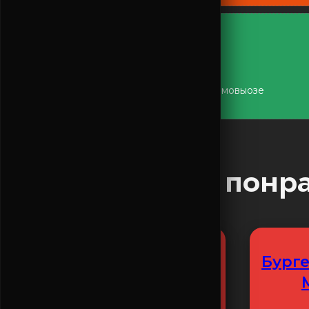
ПОДАРОК ОТ НАС
при заказе от 2500₽ при доставке и самовыозе
Вам это точно понра
Мидии В Соусе Том
Бурге
Ям (S)